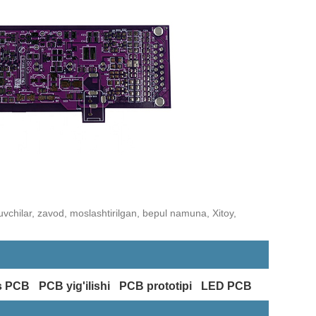
ruvchilar, zavod, moslashtirilgan, bepul namuna, Xitoy,
s PCB
PCB yig'ilishi
PCB prototipi
LED PCB