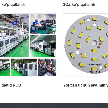
 ko'p qatlamli
1OZ ko'p qatlamli
 qattiq PCB
Yoritish uchun alyumin