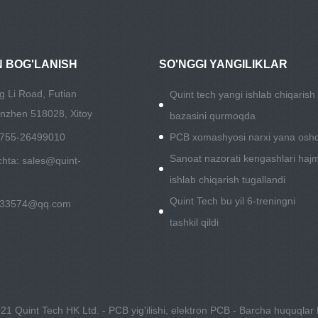
N BOG'LANISH
SO'NGGI YANGILIKLAR
g Li Road, Futian
Quint tech yangi ishlab chiqarish
nzhen 518028, Xitoy
bazasini qurmoqda
6-755-26499010
PCB xomashyosi narxi yana oshd
Sanoat nazorati kengashlari hajm
chta:
sales@quint-
ishlab chiqarish tugallandi
Quint Tech bu yil 6-treningni
533574@qq.com
tashkil qildi
1 Quint Tech HK Ltd. - PCB yig'ilishi, elektron PCB - Barcha huquqlar