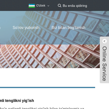
O'zbek
h
So'rov yuborish
Biz bilan bog'lanish
li tenglikni yig'ish
o'p qatlamli tenglikni yig'ish bilan ta'minlaymiz va