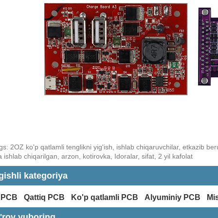
s: 2OZ ko'p qatlamli tenglikni yig'ish, ishlab chiqaruvchilar, etkazib be
 ishlab chiqarilgan, arzon, kotirovka, Idoralar, sifat, 2 yil kafolat
gishli kategoriya
x PCB
Qattiq PCB
Ko'p qatlamli PCB
Alyuminiy PCB
Mi
'rov yuboring