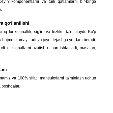
eyin komponentlarni va turli qatlamlarni bir-biriga
.
 qo'llanilishi
roq funksionallik, sig'im va tezlikni ta'minlaydi. Ko'p
u hajmni kamaytiradi va joyni tejashga yordam beradi.
xil signallarni uzatish uchun ishlatiladi, masalan,
kasi
tamiz va 100% sifatli mahsulotlarni ta'minlash uchun
 boshqalar.