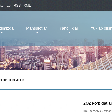
itemap
|
RSS
|
XML
aqimizda
Mahsulotlar
Yangiliklar
Yuklab olis
i tenglikni yig'ish
2OZ ko'p qatlam
Biz MOQsiz 2OZ k