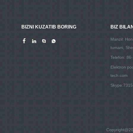
BIZNI KUZATIB BORING
BIZ BILA
Manzil: Hon
tumani, She
Telefon: 8
Elektron po
tech.com
Skype:
731
Copyright@202