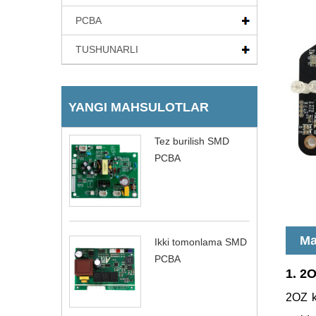
PCBA
TUSHUNARLI
YANGI MAHSULOTLAR
Tez burilish SMD
PCBA
Ma
Ikki tomonlama SMD
PCBA
1. 2O
2OZ k