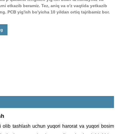
rni etkazib beramiz. Tez, aniq va o'z vaqtida yetkazib
ng. PCB yig'ish bo'yicha 10 yildan ortiq tajribamiz bor.
Live
ng
sh
ni olib tashlash uchun yuqori harorat va yuqori bosim