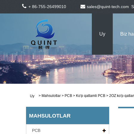
+ 86-755-26499010
sales@quint-tech.com
S
Uy
Biz h
>
Mahsulotlar
>
PCB
>
Ko'p qatlamli PCB
> 2OZ ko'p qatlaml
Uy
MAHSULOTLAR
PCB