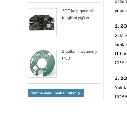
ostid
yopish
2OZ ko'p qatlamli
tenglikni yig'ish
2. 2O
2OZ ko
simlar
2 qatlamli alyuminiy
U bos
PCB
GPS t
3. 2O
Yuk t
Barcha yangi mahsulotlar
PCBA s