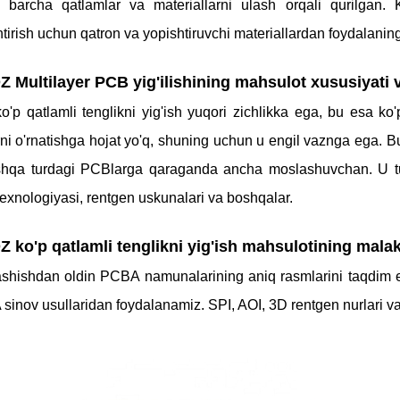
a barcha qatlamlar va materiallarni ulash orqali qurilgan. K
tirish uchun qatron va yopishtiruvchi materiallardan foydalaning
Z Multilayer PCB yig'ilishining mahsulot xususiyati va
'p qatlamli tenglikni yig'ish yuqori zichlikka ega, bu esa ko'p
ni o'rnatishga hojat yo'q, shuning uchun u engil vaznga ega. B
hqa turdagi PCBlarga qaraganda ancha moslashuvchan. U turli 
exnologiyasi, rentgen uskunalari va boshqalar.
Z ko'p qatlamli tenglikni yig'ish mahsulotining mala
ashishdan oldin PCBA namunalarining aniq rasmlarini taqdim e
inov usullaridan foydalanamiz. SPI, AOI, 3D rentgen nurlari va