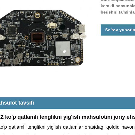
kerakli namunala
berishni ta'minla
So'rov yubori
hsulot tavsifi
Z ko'p qatlamli tenglikni yig'ish mahsulotini joriy eti
o'p qatlamli tenglikni yig'ish qatlamlar orasidagi qoldiq havo