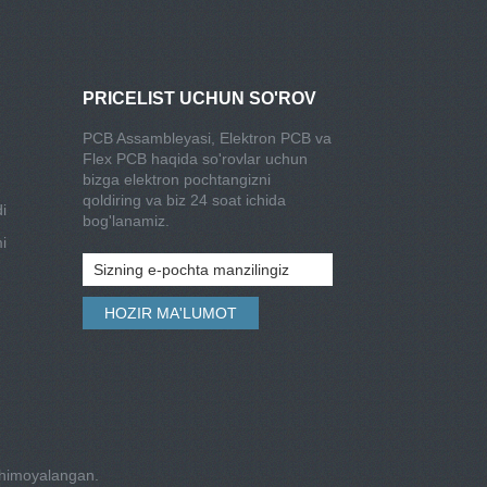
PRICELIST UCHUN SO'ROV
PCB Assambleyasi, Elektron PCB va
Flex PCB haqida so'rovlar uchun
bizga elektron pochtangizni
qoldiring va biz 24 soat ichida
i
bog'lanamiz.
i
 himoyalangan.