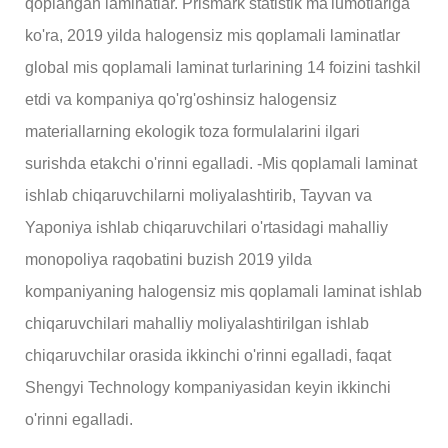
qoplangan laminatlar. Prismark statistik ma'lumotlariga
ko'ra, 2019 yilda halogensiz mis qoplamali laminatlar
global mis qoplamali laminat turlarining 14 foizini tashkil
etdi va kompaniya qo'rg'oshinsiz halogensiz
materiallarning ekologik toza formulalarini ilgari
surishda etakchi o'rinni egalladi. -Mis qoplamali laminat
ishlab chiqaruvchilarni moliyalashtirib, Tayvan va
Yaponiya ishlab chiqaruvchilari o'rtasidagi mahalliy
monopoliya raqobatini buzish 2019 yilda
kompaniyaning halogensiz mis qoplamali laminat ishlab
chiqaruvchilari mahalliy moliyalashtirilgan ishlab
chiqaruvchilar orasida ikkinchi o'rinni egalladi, faqat
Shengyi Technology kompaniyasidan keyin ikkinchi
o'rinni egalladi.