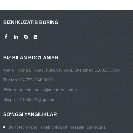
BIZNI KUZATIB BORING
BIZ BILAN BOG'LANISH
Manzil: Hong Li Road, Futian tumani, Shenzhen 518028, Xitoy
Telefon: 86-755-26499010
Elektron pochta:
sales@quint-tech.com
Skype:
731533574@qq.com
SO'NGGI YANGILIKLAR
Quint tech yangi ishlab chiqarish bazasini qurmoqda