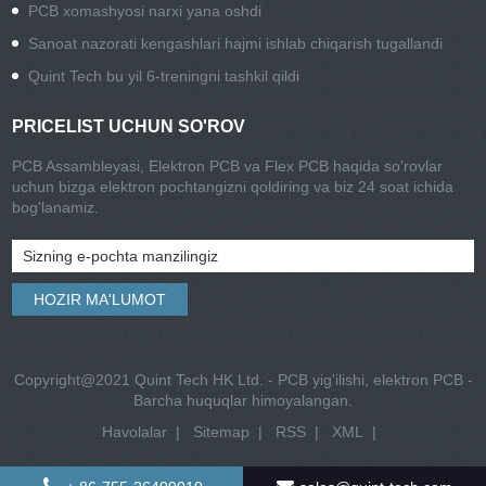
PCB xomashyosi narxi yana oshdi
Sanoat nazorati kengashlari hajmi ishlab chiqarish tugallandi
Quint Tech bu yil 6-treningni tashkil qildi
PRICELIST UCHUN SO'ROV
PCB Assambleyasi, Elektron PCB va Flex PCB haqida so'rovlar
uchun bizga elektron pochtangizni qoldiring va biz 24 soat ichida
bog'lanamiz.
Copyright@2021 Quint Tech HK Ltd. - PCB yig'ilishi, elektron PCB -
Barcha huquqlar himoyalangan.
Havolalar
|
Sitemap
|
RSS
|
XML
|