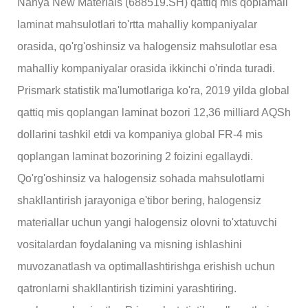
Nanya New Materials (688519.SH) qattiq mis qoplamali
laminat mahsulotlari to'rtta mahalliy kompaniyalar
orasida, qo'rg'oshinsiz va halogensiz mahsulotlar esa
mahalliy kompaniyalar orasida ikkinchi o'rinda turadi.
Prismark statistik ma'lumotlariga ko'ra, 2019 yilda global
qattiq mis qoplangan laminat bozori 12,36 milliard AQSh
dollarini tashkil etdi va kompaniya global FR-4 mis
qoplangan laminat bozorining 2 foizini egallaydi.
Qo'rg'oshinsiz va halogensiz sohada mahsulotlarni
shakllantirish jarayoniga e'tibor bering, halogensiz
materiallar uchun yangi halogensiz olovni to'xtatuvchi
vositalardan foydalaning va misning ishlashini
muvozanatlash va optimallashtirishga erishish uchun
qatronlarni shakllantirish tizimini yarashtiring.