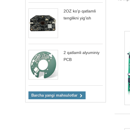
2OZ ko'p qatlamli
tenglikni yig'ish
2 qatlamli alyuminiy
PCB
Barcha yangi mahsulotlar