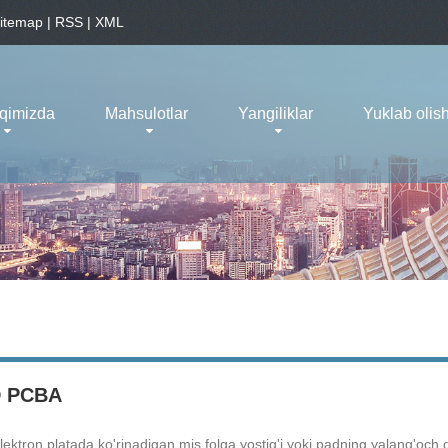
itemap
|
RSS
|
XML
aqimizda
Mahsulotlar
Yangiliklar
Yuklab olis
 PCBA
ktron platada ko'rinadigan mis folga yostig'i yoki padning yalang'och di