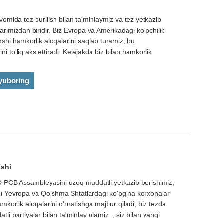
mida tez burilish bilan ta'minlaymiz va tez yetkazib
arimizdan biridir. Biz Evropa va Amerikadagi ko'pchilik
xshi hamkorlik aloqalarini saqlab turamiz, bu
ni to'liq aks ettiradi. Kelajakda biz bilan hamkorlik
 yuboring
ishi
D PCB Assambleyasini uzoq muddatli yetkazib berishimiz,
bizni Yevropa va Qo'shma Shtatlardagi ko'pgina korxonalar
mkorlik aloqalarini o'rnatishga majbur qiladi, biz tezda
i partiyalar bilan ta'minlay olamiz. , siz bilan yangi