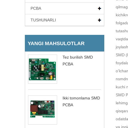
qilmaga
PCBA
kichik
TUSHUNARLI
folgad
tutash
vaqtda
YANGI MAHSULOTLAR
joylash
SMD (l
Tez burilish SMD
foydal
PCBA
o'lcha
nsmdni
kuchi n
SMD PC
Ikki tomonlama SMD
lehimg
PCBA
qisqar
odatda 
va ingi