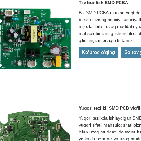
Tez burilish SMD PCBA
Biz SMD PCBA-ni uzoq vaqt davo
berish bizning asosiy xususiyatl
mijozlar bilan uzoq muddatli ya
mahsulotimizning ishonchli sifati
qilishingizni orziqib kutamiz.
Ko'proq o'qing
So'rov
Yuqori tezlikli SMD PCB yig'il
Yuqori tezlikda ishlaydigan SM
yuqori sifatli mahsulot sifati 
bilan uzoq muddatli do'stona ha
yetkazib beramiz va uzoq muddatl