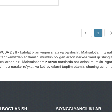
1
CBA 2 yillik kafolat bilan yuqori sifatli va bardoshli. Mahsulotlarimiz n
 fabrikamizdan sozlanishi mumkin bo'lgan arzon narxda xarid qilishingi
chilardan biri. Mahsulotlarimiz arzon narxlarda sozlanishi mumkin. Aga
n, biz narxlar ro'yxati va kotirovkalarni taqdim etamiz, shuning uchun b
N BOG'LANISH
SO'NGGI YANGILIKLAR