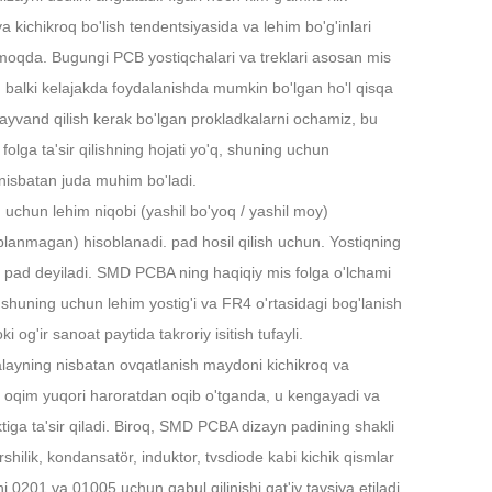
 kichikroq bo'lish tendentsiyasida va lehim bo'g'inlari
Live
moqda. Bugungi PCB yostiqchalari va treklari asosan mis
s, balki kelajakda foydalanishda mumkin bo'lgan ho'l qisqa
ayvand qilish kerak bo'lgan prokladkalarni ochamiz, bu
ga ta'sir qilishning hojati yo'q, shuning uchun
a nisbatan juda muhim bo'ladi.
uchun lehim niqobi (yashil bo'yoq / yashil moy)
oplanmagan) hisoblanadi. pad hosil qilish uchun. Yostiqning
an pad deyiladi. SMD PCBA ning haqiqiy mis folga o'lchami
 shuning uchun lehim yostig'i va FR4 o'rtasidagi bog'lanish
og'ir sanoat paytida takroriy isitish tufayli.
ayning nisbatan ovqatlanish maydoni kichikroq va
 oqim yuqori haroratdan oqib o'tganda, u kengayadi va
iga ta'sir qiladi. Biroq, SMD PCBA dizayn padining shakli
shilik, kondansatör, induktor, tvsdiode kabi kichik qismlar
 0201 va 01005 uchun qabul qilinishi qat'iy tavsiya etiladi.