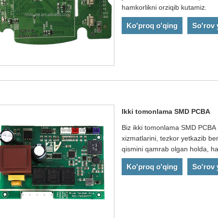
hamkorlikni orziqib kutamiz.
Ko'proq o'qing
So'rov
Ikki tomonlama SMD PCBA
Biz ikki tomonlama SMD PCBA ni
xizmatlarini, tezkor yetkazib b
qismini qamrab olgan holda, hamk
Ko'proq o'qing
So'rov