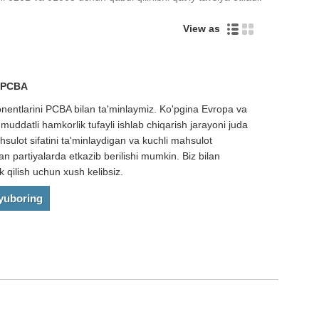
View as
i PCBA
onentlarini PCBA bilan ta'minlaymiz. Ko'pgina Evropa va
muddatli hamkorlik tufayli ishlab chiqarish jarayoni juda
ulot sifatini ta'minlaydigan va kuchli mahsulot
n partiyalarda etkazib berilishi mumkin. Biz bilan
k qilish uchun xush kelibsiz.
 yuboring