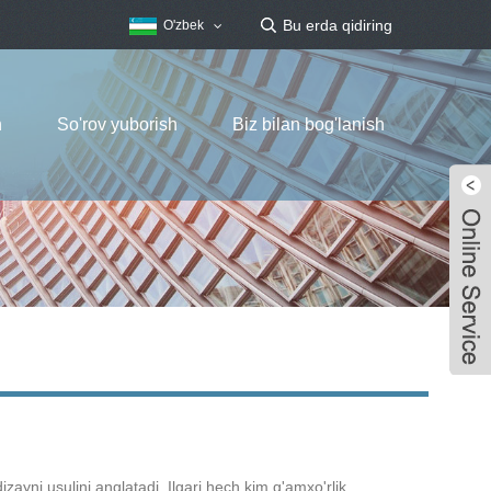
O'zbek
h
So'rov yuborish
Biz bilan bog'lanish
zayni usulini anglatadi. Ilgari hech kim g'amxo'rlik