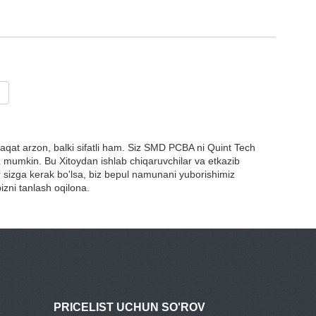
afaqat arzon, balki sifatli ham. Siz SMD PCBA ni Quint Tech
z mumkin. Bu Xitoydan ishlab chiqaruvchilar va etkazib
r sizga kerak bo'lsa, biz bepul namunani yuborishimiz
izni tanlash oqilona.
PRICELIST UCHUN SO'ROV