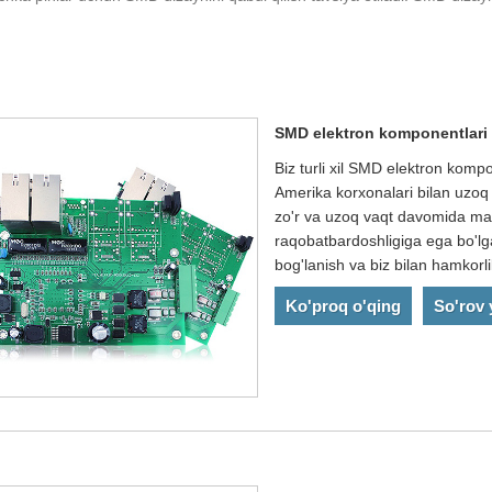
SMD elektron komponentlar
Biz turli xil SMD elektron komp
Amerika korxonalari bilan uzoq 
zo'r va uzoq vaqt davomida mahs
raqobatbardoshligiga ega bo'lga
bog'lanish va biz bilan hamkorli
Ko'proq o'qing
So'rov