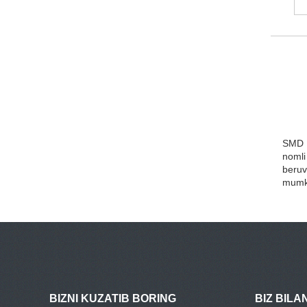
SMD P
nomli
beruv
mumki
BIZNI KUZATIB BORING
BIZ BILA