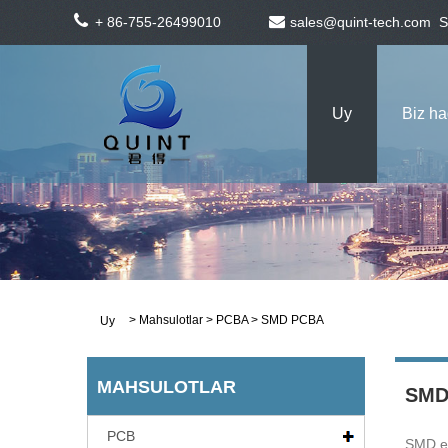
+ 86-755-26499010
sales@quint-tech.com
S
Uy
Biz h
>
Mahsulotlar
>
PCBA
> SMD PCBA
Uy
MAHSULOTLAR
SMD
PCB
SMD ele