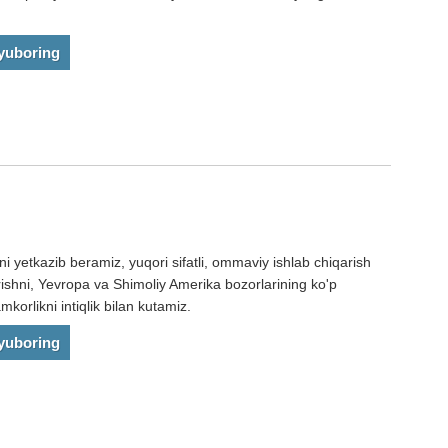
 yuboring
 yetkazib beramiz, yuqori sifatli, ommaviy ishlab chiqarish
erishni, Yevropa va Shimoliy Amerika bozorlarining ko'p
orlikni intiqlik bilan kutamiz.
 yuboring