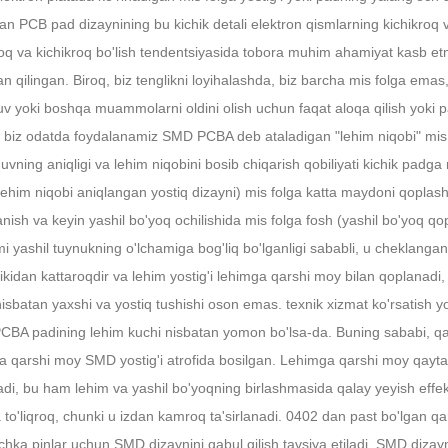
n PCB pad dizaynining bu kichik detali elektron qismlarning kichikroq va
roq va kichikroq bo'lish tendentsiyasida tobora muhim ahamiyat kasb et
an qilingan. Biroq, biz tenglikni loyihalashda, biz barcha mis folga ema
uv yoki boshqa muammolarni oldini olish uchun faqat aloqa qilish yoki p
 biz odatda foydalanamiz SMD PCBA deb ataladigan "lehim niqobi" mis fol
uvning aniqligi va lehim niqobini bosib chiqarish qobiliyati kichik padg
ehim niqobi aniqlangan yostiq dizayni) mis folga katta maydoni qoplash 
anish va keyin yashil bo'yoq ochilishida mis folga fosh (yashil bo'yoq q
mi yashil tuynukning o'lchamiga bog'liq bo'lganligi sababli, u cheklang
kidan kattaroqdir va lehim yostig'i lehimga qarshi moy bilan qoplanadi,
isbatan yaxshi va yostiq tushishi oson emas. texnik xizmat ko'rsatish yoki 
BA padining lehim kuchi nisbatan yomon bo'lsa-da. Buning sababi, qal
a qarshi moy SMD yostig'i atrofida bosilgan. Lehimga qarshi moy qayta
adi, bu ham lehim va yashil bo'yoqning birlashmasida qalay yeyish effekt
to'liqroq, chunki u izdan kamroq ta'sirlanadi. 0402 dan past bo'lgan qar
chka pinlar uchun SMD dizaynini qabul qilish tavsiya etiladi. SMD dizayni