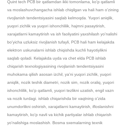
Quint tech PCB bir qatlamdan ikki tomonlama, ko'p qatlamli
va moslashuvchangacha ishlab chiqilgan va hali ham o'zining
rivojlanish tendentsiyasini saqlab kelmoqda. Yuqori aniqlik,
yuqori zichlik va yuqori ishonchlilik, hajmni pasaytirish,
xarajatlarni kamaytirish va ish faoliyatini yaxshilash yo'nalishi
bo'yicha uzluksiz rivojlanish tufayli, PCB hali ham kelajakda
elektron uskunalarni ishlab chiqishda kuchli hayotiylikni
saqlab qoladi. Kelajakda uyda va chet elda PCB ishlab
chiqarish texnologiyasining rivojlanish tendentsiyasini
muhokama qilish asosan izchil, ya'ni yuqori zichlik, yuqori
aniqlik, nozik teshik diametri, nozik sim, nozik oraliq, yuqori
ishonchlilik, ko'p qatlamli, yuqori tezlikni uzatish, engil vazn
va nozik turdagi. ishlab chiqarishda bir vaqtning o'zida
unumdorlikni oshirish, xarajatlarni kamaytirish, ifloslanishni
kamaytirish, ko'p navli va kichik partiyalar ishlab chiqarish
yo'nalishiga moslashish. Bosma sxemalarning texnik