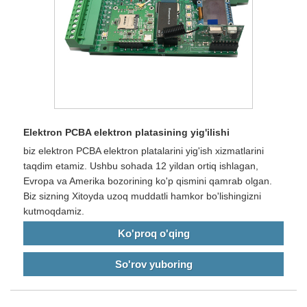
Elektron PCBA elektron platasining yig'ilishi
biz elektron PCBA elektron platalarini yig'ish xizmatlarini
taqdim etamiz. Ushbu sohada 12 yildan ortiq ishlagan,
Evropa va Amerika bozorining ko'p qismini qamrab olgan.
Biz sizning Xitoyda uzoq muddatli hamkor bo'lishingizni
kutmoqdamiz.
Ko'proq o'qing
So'rov yuboring