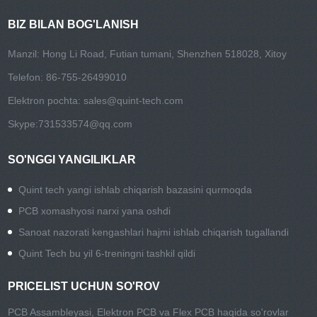
BIZ BILAN BOG'LANISH
Manzil: Hong Li Road, Futian tumani, Shenzhen 518028, Xitoy
Telefon: 86-755-26499010
Elektron pochta:
sales@quint-tech.com
Skype:
731533574@qq.com
SO'NGGI YANGILIKLAR
Quint tech yangi ishlab chiqarish bazasini qurmoqda
PCB xomashyosi narxi yana oshdi
Sanoat nazorati kengashlari hajmi ishlab chiqarish tugallandi
Quint Tech bu yil 6-treningni tashkil qildi
PRICELIST UCHUN SO'ROV
PCB Assambleyasi, Elektron PCB va Flex PCB haqida so'rovlar