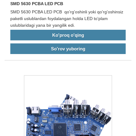
SMD 5630 PCBA LED PCB
SMD 5630 PCBA LED PCB qo'rg'oshinli yoki qo'rg'oshinsiz
paketli uslublardan foydalangan holda LED to'plam
uslublaridagi yana bir yangilik edi.
Ko'proq o'qing
So'rov yuboring