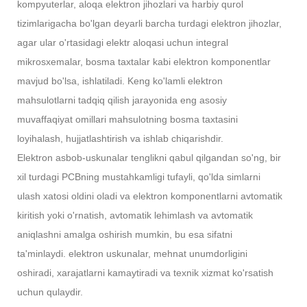
kompyuterlar, aloqa elektron jihozlari va harbiy qurol
tizimlarigacha bo'lgan deyarli barcha turdagi elektron jihozlar,
agar ular o'rtasidagi elektr aloqasi uchun integral
mikrosxemalar, bosma taxtalar kabi elektron komponentlar
mavjud bo'lsa, ishlatiladi. Keng ko'lamli elektron
mahsulotlarni tadqiq qilish jarayonida eng asosiy
muvaffaqiyat omillari mahsulotning bosma taxtasini
loyihalash, hujjatlashtirish va ishlab chiqarishdir.
Elektron asbob-uskunalar tenglikni qabul qilgandan so'ng, bir
xil turdagi PCBning mustahkamligi tufayli, qo'lda simlarni
ulash xatosi oldini oladi va elektron komponentlarni avtomatik
kiritish yoki o'rnatish, avtomatik lehimlash va avtomatik
aniqlashni amalga oshirish mumkin, bu esa sifatni
ta'minlaydi. elektron uskunalar, mehnat unumdorligini
oshiradi, xarajatlarni kamaytiradi va texnik xizmat ko'rsatish
uchun qulaydir.