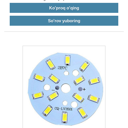
Ko'proq o'qing
So'rov yuboring