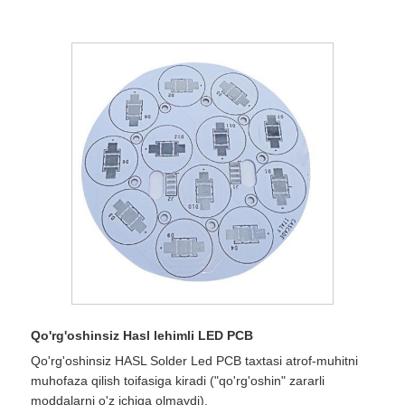
Qo'rg'oshinsiz Hasl lehimli LED PCB
Qo'rg'oshinsiz HASL Solder Led PCB taxtasi atrof-muhitni
muhofaza qilish toifasiga kiradi ("qo'rg'oshin" zararli
moddalarni o'z ichiga olmaydi).