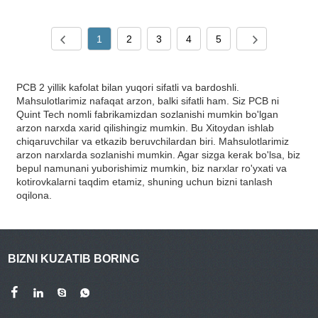
1
2
3
4
5
PCB 2 yillik kafolat bilan yuqori sifatli va bardoshli.
Mahsulotlarimiz nafaqat arzon, balki sifatli ham. Siz PCB ni
Quint Tech nomli fabrikamizdan sozlanishi mumkin bo'lgan
arzon narxda xarid qilishingiz mumkin. Bu Xitoydan ishlab
chiqaruvchilar va etkazib beruvchilardan biri. Mahsulotlarimiz
arzon narxlarda sozlanishi mumkin. Agar sizga kerak bo'lsa, biz
bepul namunani yuborishimiz mumkin, biz narxlar ro'yxati va
kotirovkalarni taqdim etamiz, shuning uchun bizni tanlash
oqilona.
BIZNI KUZATIB BORING