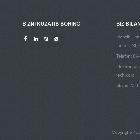
BIZNI KUZATIB BORING
BIZ BILA
Manzil: Hon
tumani, She
Telefon: 8
Elektron po
tech.com
Skype:
731
Copyright@202