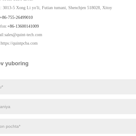
: 3013-5 Xong Li yo'li, Futian tumani, Shenchjen 518028, Xitoy
+86-7
55-26499010
fon:
+86-13600141009
il:
sales@quint-tech.com
:
https://quintpcba.com
ov yuboring