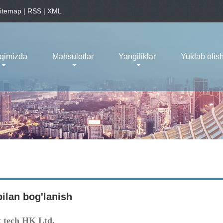
itemap
|
RSS
|
XML
aqimizda
Mahsulotlar
Yangiliklar
Yuklab olis
bilan bog'lanish
 tech HK Ltd.