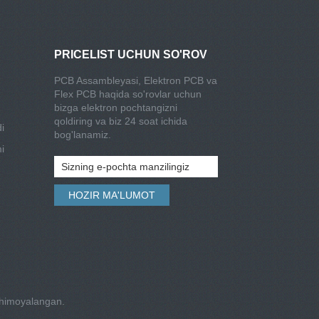
PRICELIST UCHUN SO'ROV
PCB Assambleyasi, Elektron PCB va
Flex PCB haqida so'rovlar uchun
bizga elektron pochtangizni
qoldiring va biz 24 soat ichida
i
bog'lanamiz.
i
 himoyalangan.