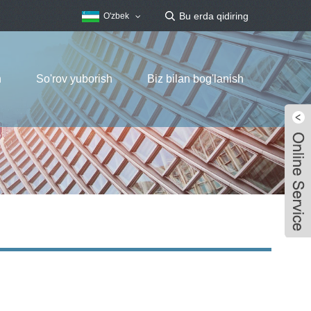
O'zbek
h
So'rov yuborish
Biz bilan bog'lanish