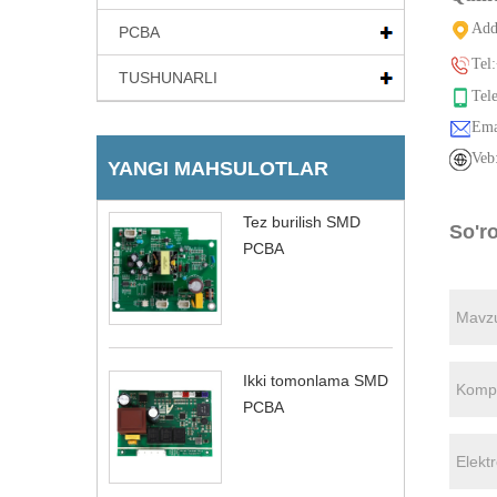
A
dd
PCBA
Tel:
TUSHUNARLI
Tele
Ema
Veb
YANGI MAHSULOTLAR
Tez burilish SMD
So'r
PCBA
Ikki tomonlama SMD
PCBA