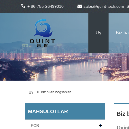
+ 86-755-26499010
sales@quint-tech.com
S
Uy
Biz h
>
Biz bilan bog'lanish
Uy
MAHSULOTLAR
Biz 
PCB
Quint