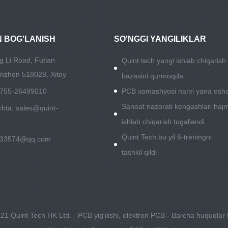
N BOG'LANISH
SO'NGGI YANGILIKLAR
g Li Road, Futian
Quint tech yangi ishlab chiqarish
nzhen 518028, Xitoy
bazasini qurmoqda
6-755-26499010
PCB xomashyosi narxi yana oshd
Sanoat nazorati kengashlari hajm
chta:
sales@quint-
ishlab chiqarish tugallandi
Quint Tech bu yil 6-treningni
533574@qq.com
tashkil qildi
1 Quint Tech HK Ltd. - PCB yig'ilishi, elektron PCB - Barcha huquqlar