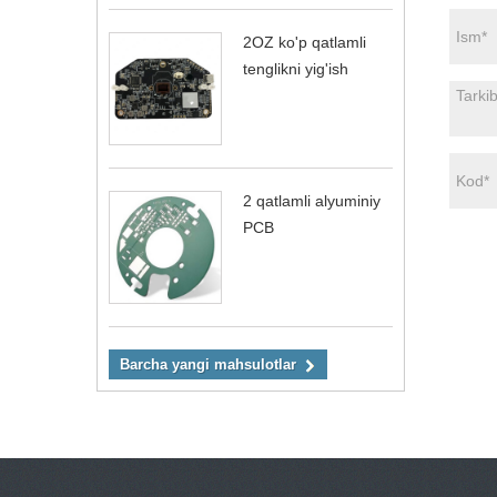
2OZ ko'p qatlamli
tenglikni yig'ish
2 qatlamli alyuminiy
PCB
Barcha yangi mahsulotlar