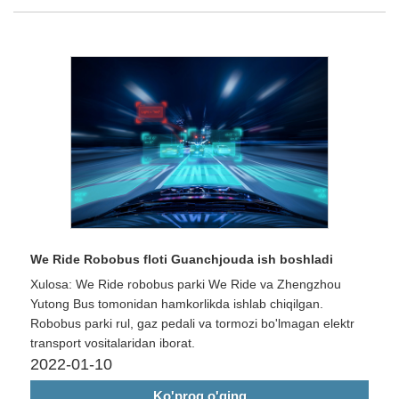
We Ride Robobus floti Guanchjouda ish boshladi
Xulosa: We Ride robobus parki We Ride va Zhengzhou
Yutong Bus tomonidan hamkorlikda ishlab chiqilgan.
Robobus parki rul, gaz pedali va tormozi bo'lmagan elektr
transport vositalaridan iborat.
2022-01-10
Ko'proq o'qing