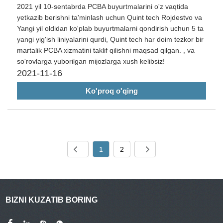
2021 yil 10-sentabrda PCBA buyurtmalarini o'z vaqtida
yetkazib berishni ta'minlash uchun Quint tech Rojdestvo va
Yangi yil oldidan ko'plab buyurtmalarni qondirish uchun 5 ta
yangi yig'ish liniyalarini qurdi, Quint tech har doim tezkor bir
martalik PCBA xizmatini taklif qilishni maqsad qilgan. , va
so'rovlarga yuborilgan mijozlarga xush kelibsiz!
2021-11-16
Ko'proq o'qing
1
2
BIZNI KUZATIB BORING