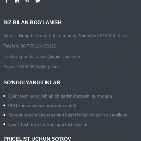
BIZ BILAN BOG'LANISH
Manzil: Hong Li Road, Futian tumani, Shenzhen 518028, Xitoy
Telefon: 86-755-26499010
Elektron pochta:
sales@quint-tech.com
Skype:
731533574@qq.com
SO'NGGI YANGILIKLAR
Quint tech yangi ishlab chiqarish bazasini qurmoqda
PCB xomashyosi narxi yana oshdi
Sanoat nazorati kengashlari hajmi ishlab chiqarish tugallandi
Quint Tech bu yil 6-treningni tashkil qildi
PRICELIST UCHUN SO'ROV