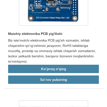
Maishiy elektronika PCB yig'ilishi
Biz iste'molchi elektronika PCB yig'ish xizmatini, ishlab
chiqarishni qo'rg'oshinsiz jarayonni, RoHS talablariga
muvofiq, prototip va ommaviy ishlab chiqarish xizmatlarini,
tezkor yetkazib berishni, barqaror biznesni rivojlantirishni
ta'minlaymiz.
Ko'proq o'qing
So'rov yuboring