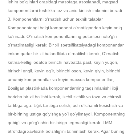
lehim bo'g'inlari orasidagi masofaga asoslanadi, maqsad
komponentlarni teshikka tez va aniq kiritish imkonini beradi.
3. Komponentlarni o'rnatish uchun texnik talablar
Komponentdagi belgi komponent o'rnatilgandan keyin aniq
ko'rinadi. O'rnatish komponentlarining polaritesi noto'g'ri
o'rnatilmasligi kerak; Bir xil spetsifikatsiyadagi komponentlar
imkon qadar bir xil balandlikda o'rnatilishi kerak; O'rnatish
ketma-ketligi odatda birinchi navbatda past, keyin yuqori,
birinchi engil, keyin og'ir, birinchi oson, keyin qiyin, birinchi
umumiy komponentlar va keyin maxsus komponentlar;
Bosilgan plastinkada komponentlarning taqsimlanishi iloji
boricha bir xil bo'lishi kerak, izchil zichlik va toza va chiroyli
tartibga ega. Eğik tartibga solish, uch o'lchamli kesishish va
bir-birining ustiga qo'yishga yo'l qo'yilmaydi. Komponentning
qobig'i va qo'rg'oshin bir-biriga tegmasligi kerak. LMM
atrofidagi xavfsizlik bo'shlig'ini ta'minlash kerak. Agar buning