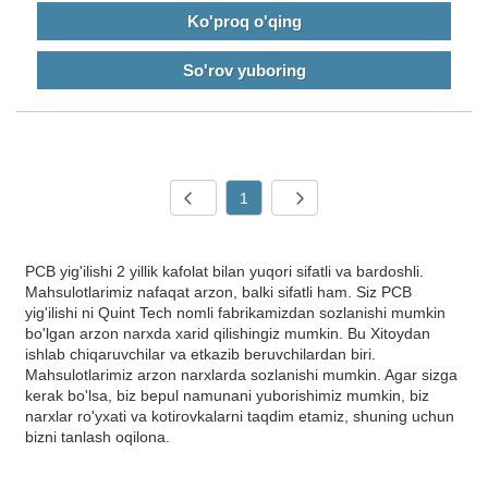
Ko'proq o'qing
So'rov yuboring
1
PCB yig'ilishi 2 yillik kafolat bilan yuqori sifatli va bardoshli.
Mahsulotlarimiz nafaqat arzon, balki sifatli ham. Siz PCB
yig'ilishi ni Quint Tech nomli fabrikamizdan sozlanishi mumkin
bo'lgan arzon narxda xarid qilishingiz mumkin. Bu Xitoydan
ishlab chiqaruvchilar va etkazib beruvchilardan biri.
Mahsulotlarimiz arzon narxlarda sozlanishi mumkin. Agar sizga
kerak bo'lsa, biz bepul namunani yuborishimiz mumkin, biz
narxlar ro'yxati va kotirovkalarni taqdim etamiz, shuning uchun
bizni tanlash oqilona.