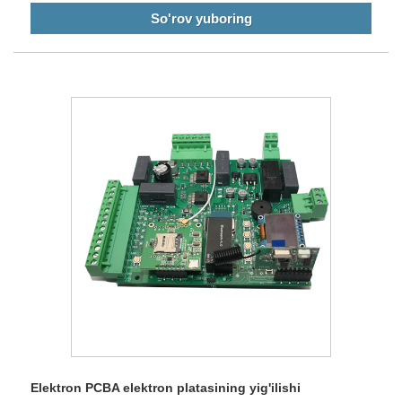
So'rov yuboring
Elektron PCBA elektron platasining yig'ilishi