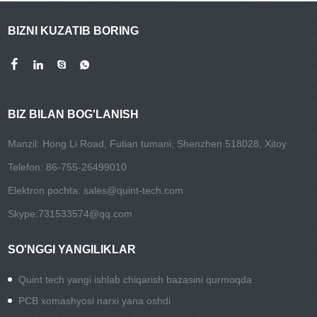
BIZNI KUZATIB BORING
BIZ BILAN BOG'LANISH
Manzil: Hong Li Road, Futian tumani, Shenzhen 518028, Xitoy
Telefon: 86-755-26499010
Elektron pochta:
sales@quint-tech.com
Skype:
731533574@qq.com
SO'NGGI YANGILIKLAR
Quint tech yangi ishlab chiqarish bazasini qurmoqda
PCB xomashyosi narxi yana oshdi