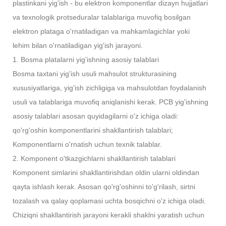
plastinkani yig'ish - bu elektron komponentlar dizayn hujjatlari
va texnologik protseduralar talablariga muvofiq bosilgan
elektron plataga o'rnatiladigan va mahkamlagichlar yoki
lehim bilan o'rnatiladigan yig'ish jarayoni.
1. Bosma platalarni yig'ishning asosiy talablari
Bosma taxtani yig'ish usuli mahsulot strukturasining
xususiyatlariga, yig'ish zichligiga va mahsulotdan foydalanish
usuli va talablariga muvofiq aniqlanishi kerak. PCB yig'ishning
asosiy talablari asosan quyidagilarni o'z ichiga oladi:
qo'rg'oshin komponentlarini shakllantirish talablari;
Komponentlarni o'rnatish uchun texnik talablar.
2. Komponent o'tkazgichlarni shakllantirish talablari
Komponent simlarini shakllantirishdan oldin ularni oldindan
qayta ishlash kerak. Asosan qo'rg'oshinni to'g'rilash, sirtni
tozalash va qalay qoplamasi uchta bosqichni o'z ichiga oladi.
Chiziqni shakllantirish jarayoni kerakli shaklni yaratish uchun