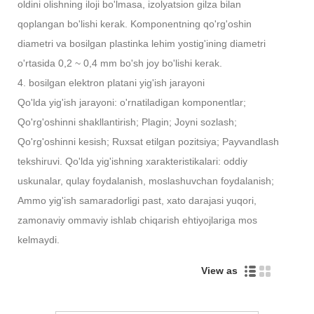
oldini olishning iloji bo'lmasa, izolyatsion gilza bilan
qoplangan bo'lishi kerak. Komponentning qo'rg'oshin
diametri va bosilgan plastinka lehim yostig'ining diametri
o'rtasida 0,2 ~ 0,4 mm bo'sh joy bo'lishi kerak.
4. bosilgan elektron platani yig'ish jarayoni
Qo'lda yig'ish jarayoni: o'rnatiladigan komponentlar;
Qo'rg'oshinni shakllantirish; Plagin; Joyni sozlash;
Qo'rg'oshinni kesish; Ruxsat etilgan pozitsiya; Payvandlash
tekshiruvi. Qo'lda yig'ishning xarakteristikalari: oddiy
uskunalar, qulay foydalanish, moslashuvchan foydalanish;
Ammo yig'ish samaradorligi past, xato darajasi yuqori,
zamonaviy ommaviy ishlab chiqarish ehtiyojlariga mos
kelmaydi.
View as