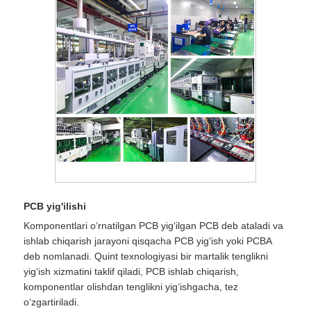
PCB yig'ilishi
Komponentlari oʻrnatilgan PCB yigʻilgan PCB deb ataladi va
ishlab chiqarish jarayoni qisqacha PCB yigʻish yoki PCBA
deb nomlanadi. Quint texnologiyasi bir martalik tenglikni
yigʻish xizmatini taklif qiladi, PCB ishlab chiqarish,
komponentlar olishdan tenglikni yigʻishgacha, tez
oʻzgartiriladi.