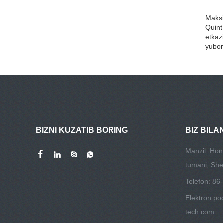
Maksi
Quint
etkaz
yubor
BIZNI KUZATIB BORING
BIZ BILA
Manzil: Hon
tumani, She
Telefon: 8
Elektron po
tech.com