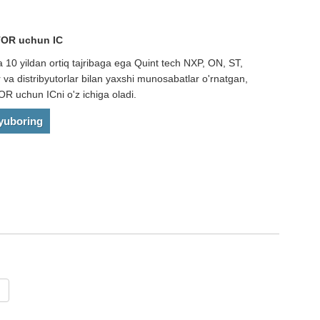
OR uchun IC
 10 yildan ortiq tajribaga ega Quint tech NXP, ON, ST,
va distribyutorlar bilan yaxshi munosabatlar o'rnatgan,
chun ICni o'z ichiga oladi.
 yuboring