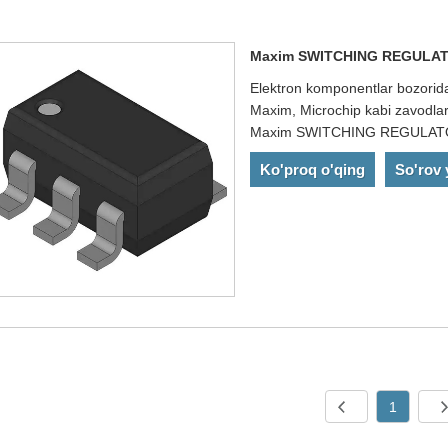
Maxim SWITCHING REGULAT
Elektron komponentlar bozorida
Maxim, Microchip kabi zavodlar 
Maxim SWITCHING REGULATOR u
Ko'proq o'qing
So'rov
1