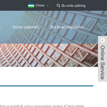
O'zbek
h
So'rov yuborish
Biz bilan bog'lanish
hi va bulutli AI uchun innovatsion analog IC'larni ishlab