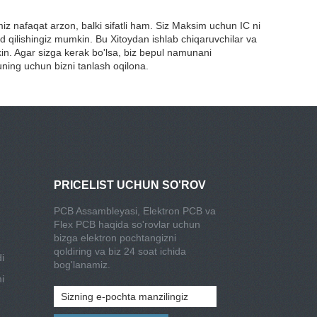
imiz nafaqat arzon, balki sifatli ham. Siz Maksim uchun IC ni
 qilishingiz mumkin. Bu Xitoydan ishlab chiqaruvchilar va
kin. Agar sizga kerak bo'lsa, biz bepul namunani
uning uchun bizni tanlash oqilona.
PRICELIST UCHUN SO'ROV
PCB Assambleyasi, Elektron PCB va
Flex PCB haqida so'rovlar uchun
bizga elektron pochtangizni
qoldiring va biz 24 soat ichida
i
bog'lanamiz.
i