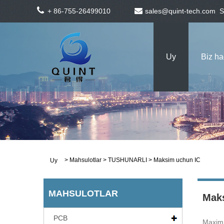
+ 86-755-26499010
sales@quint-tech.com
S
Uy
Biz h
>
Mahsulotlar
>
TUSHUNARLI
> Maksim uchun IC
Uy
MAHSULOTLAR
Mak
PCB
Maxim I