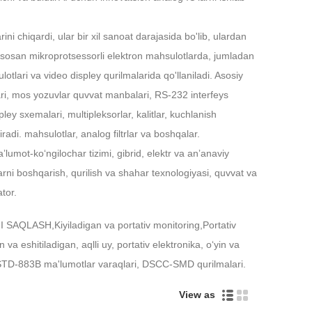
Live
i chiqardi, ular bir xil sanoat darajasida bo'lib, ulardan
asosan mikroprotsessorli elektron mahsulotlarda, jumladan
otlari va video displey qurilmalarida qo'llaniladi. Asosiy
ri, mos yozuvlar quvvat manbalari, RS-232 interfeys
ley sxemalari, multipleksorlar, kalitlar, kuchlanish
iradi. mahsulotlar, analog filtrlar va boshqalar.
umot-koʻngilochar tizimi, gibrid, elektr va anʼanaviy
arni boshqarish, qurilish va shahar texnologiyasi, quvvat va
tor.
I SAQLASH,
Kiyiladigan va portativ monitoring,
Portativ
eshitiladigan, aqlli uy, portativ elektronika, oʻyin va
TD-883B ma'lumotlar varaqlari, DSCC-SMD qurilmalari.
View as