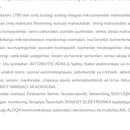
.
Maxim 1780 dan ortiq turdagi analog integral mikrosxemalar mahsulotlarin
an ortiq mahsulot Miximning xususiy mahsulotidir. Uning mahsulotlari 
 kompyuterlar, sinov uskunalari, portativ qurilmalar, simsiz aloqa mahsul
otlarga mikroprotsessor monitoringi sxemalari, ma'lumotlar konvertorla
ri, kuchaytirgichlar, quvvatni boshqarish, taymerlar, hisoblagichlar, disp
ingi, optik tolali uzatgichlar, bosim va harorat sensorlari, simsiz aloqa k
ar, shu jumladan: AVTOMOTİV, ADAS & Safety, Kabin elektronikasi va maʼl
uzatish tizimi, sanoat avtomatizatsiyasi, asbobsozlik va oʻlchash, aktivl
ya, sensor, mashinalar, chakana savdo avtomatlashtirish va toʻlov, Aktua
MOT MARKAZI VA KORXONA.
otlar markazi: Enterprise Server, Accelerator/AI, Networking,
SOG'LIQN
gan monitoring,
Terapiya,
Tasvirlash,
SHAXSIY ELEKTRONIKA taqiladigan va 
ulgi,
ALOQA kommunikatsiya uskunalari,
Aerokosmos va mudofaa,
MIL-S