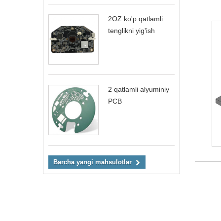
2OZ ko'p qatlamli
tenglikni yig'ish
2 qatlamli alyuminiy
PCB
Barcha yangi mahsulotlar