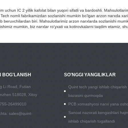
m uchun IC 2 yillik kafolat bilan yuqori sifatli va bardoshli. Mahsulotlar
 Tech nomli fabrikamizdan sozlanishi mumkin bo'lgan arzon narxda xarid
ib beruvchilardan biri. Mahsulotlarimiz arzon narxlarda sozlanishi mum
ishimiz mumkin, biz narxlar ro'yxati va kotirovkalarni taqdim etamiz, sh
N BOG'LANISH
SO'NGGI YANGILIKLAR
g Li Road, Futian
Quint tech yangi ishlab chiqarish
nzhen 518028, Xitoy
bazasini qurmoqda
6-755-26499010
PCB xomashyosi narxi yana oshd
Sanoat nazorati kengashlari hajm
chta:
sales@quint-
ishlab chiqarish tugallandi