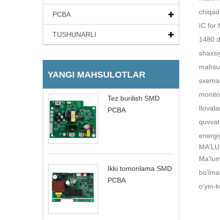
chiqadi
PCBA
IC for 
TUSHUNARLI
1480 d
shaxsiy
mahsul
YANGI MAHSULOTLAR
sxemala
monitor
Tez burilish SMD
Iloval
PCBA
quvvat 
energi
MA'LU
Ma'lum
Ikki tomonlama SMD
bo'lma
PCBA
oʻyin-k