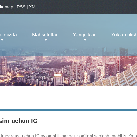
itemap
|
RSS
|
XML
aqimizda
Mahsulotlar
Yangiliklar
Yuklab olis
sim uchun IC
ntegrated uchun IC avtomobil, sanoat, sog'liqni saqlash, mobil iste'molc