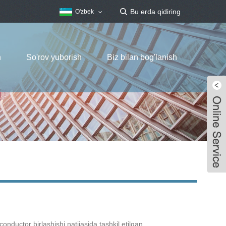
O'zbek
h
So'rov yuborish
Biz bilan bog'lanish
ductor birlashishi natijasida tashkil etilgan.