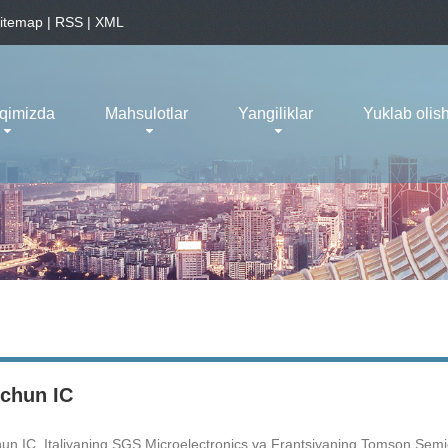
itemap
|
RSS
|
XML
aqimizda
Mahsulotlar
Yangiliklar
Yuklab olis
chun IC
un IC, Italiyaning SGS Microelectronics va Frantsiyaning Tomson Semicon