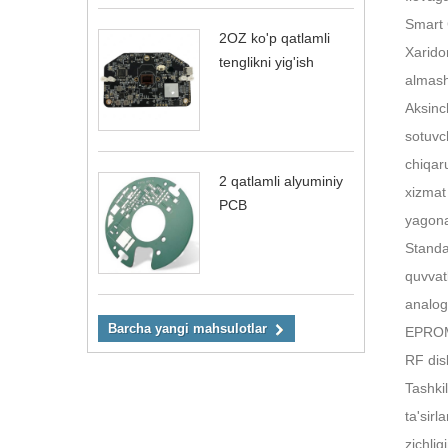
Smart C
2OZ ko'p qatlamli
Xarido
tenglikni yig'ish
almash
Aksinc
sotuvc
chiqar
2 qatlamli alyuminiy
xizmat
PCB
yagona
Standar
quvvatl
analog
Barcha yangi mahsulotlar
EPROM/
RF disk
Tashki
ta'sirl
zichlig