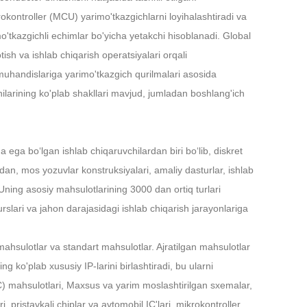
rokontroller (MCU) yarimo'tkazgichlarni loyihalashtiradi va
Live
mo'tkazgichli echimlar bo'yicha yetakchi hisoblanadi. Global
sh va ishlab chiqarish operatsiyalari orqali
n muhandislariga yarimo'tkazgich qurilmalari asosida
hilarining ko'plab shakllari mavjud, jumladan boshlang'ich
ega bo‘lgan ishlab chiqaruvchilardan biri bo‘lib, diskret
adan, mos yozuvlar konstruksiyalari, amaliy dasturlar, ishlab
 Uning asosiy mahsulotlarining 3000 dan ortiq turlari
surslari va jahon darajasidagi ishlab chiqarish jarayonlariga
ahsulotlar va standart mahsulotlar. Ajratilgan mahsulotlar
g ko'plab xususiy IP-larini birlashtiradi, bu ularni
) mahsulotlari, Maxsus va yarim moslashtirilgan sxemalar,
pristavkali chiplar va avtomobil IC'lari, mikrokontroller,