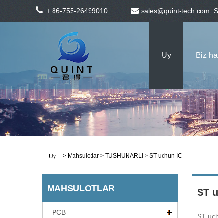
+ 86-755-26499010
sales@quint-tech.com
S
Uy
Biz h
>
Mahsulotlar
>
TUSHUNARLI
> ST uchun IC
Uy
MAHSULOTLAR
ST u
PCB
ST uch