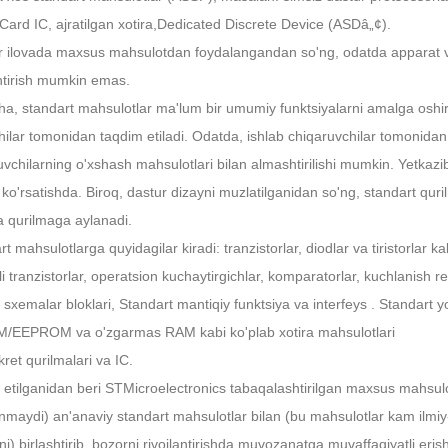
ard IC, ajratilgan xotira,
Dedicated Discrete Device (ASDâ„¢).
r ilovada maxsus mahsulotdan foydalangandan so'ng, odatda apparat va
tirish mumkin emas.
ha, standart mahsulotlar ma'lum bir umumiy funktsiyalarni amalga oshir
hilar tomonidan taqdim etiladi. Odatda, ishlab chiqaruvchilar tomonidan
uvchilarning o'xshash mahsulotlari bilan almashtirilishi mumkin. Yetkazi
 ko'rsatishda. Biroq, dastur dizayni muzlatilganidan so'ng, standart qur
 qurilmaga aylanadi.
t mahsulotlarga quyidagilar kiradi: tranzistorlar, diodlar va tiristorlar
i tranzistorlar, operatsion kuchaytirgichlar, komparatorlar, kuchlanish r
 sxemalar bloklari, Standart mantiqiy funktsiya va interfeys . Standart 
EEPROM va o'zgarmas RAM kabi ko'plab xotira mahsulotlari
ret qurilmalari va IC.
l etilganidan beri STMicroelectronics tabaqalashtirilgan maxsus mahsulo
anmaydi) an'anaviy standart mahsulotlar bilan (bu mahsulotlar kam ilmiy-ta
ini) birlashtirib, bozorni rivojlantirishda muvozanatga muvaffaqiyatli er