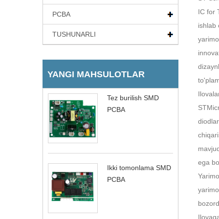
IC for 
PCBA
ishlab 
TUSHUNARLI
yarimo'
innovat
dizayn
YANGI MAHSULOTLAR
to'plam
Iloval
Tez burilish SMD
STMicr
PCBA
diodlar
chiqari
mavjud.
ega bo'
Ikki tomonlama SMD
Yarimo
PCBA
yarimo'
bozord
Ilovaga