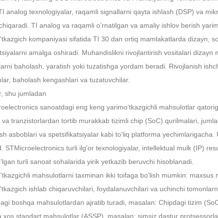
TI analog texnologiyalar, raqamli signallarni qayta ishlash (DSP) va mik
chiqaradi. TI analog va raqamli o'rnatilgan va amaliy ishlov berish yari
tkazgich kompaniyasi sifatida TI 30 dan ortiq mamlakatlarda dizayn, soti
siyalarni amalga oshiradi. Muhandislikni rivojlantirish vositalari dizay
larni baholash, yaratish yoki tuzatishga yordam beradi. Rivojlanish ishc
lar, baholash kengashlari va tuzatuvchilar.
ar, shu jumladan
oelectronics sanoatdagi eng keng yarimo‘tkazgichli mahsulotlar qatoriga 
 va tranzistorlardan tortib murakkab tizimli chip (SoC) qurilmalari, juml
sh asboblari va spetsifikatsiyalar kabi to‘liq platforma yechimlarigacha.
 STMicroelectronics turli ilg'or texnologiyalar, intellektual mulk (IP) re
lgan turli sanoat sohalarida yirik yetkazib beruvchi hisoblanadi.
'tkazgichli mahsulotlarni taxminan ikki toifaga bo'lish mumkin: maxsus m
tkazgich ishlab chiqaruvchilari, foydalanuvchilari va uchinchi tomonlarnin
agi boshqa mahsulotlardan ajratib turadi, masalan: Chipdagi tizim (SoC
 xos standart mahsulotlar (ASSP), masalan: simsiz dastur protsessorlari, 