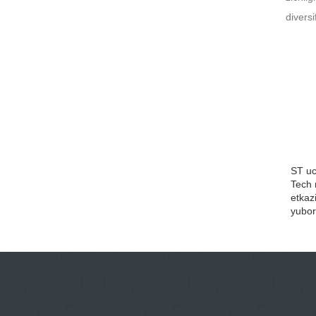
divers
ST uc
Tech 
etkaz
yubor