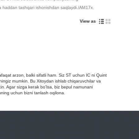
ga haddan tashqari ishonishdan saqlaydi./AM17x.
View as
nafaqat arzon, balki sifatli ham. Siz ST uchun IC ni Quint
hingiz mumkin. Bu Xitoydan ishlab chiqaruvchilar va
kin. Agar sizga kerak bo'lsa, biz bepul namunani
uning uchun bizni tanlash oqilona.