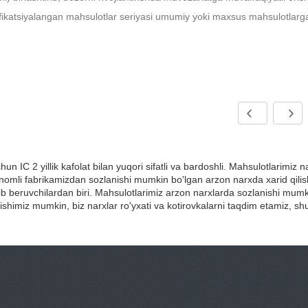
ifikatsiyalangan mahsulotlar seriyasi umumiy yoki maxsus mahsulotlar
hun IC 2 yillik kafolat bilan yuqori sifatli va bardoshli. Mahsulotlarimiz 
nomli fabrikamizdan sozlanishi mumkin bo'lgan arzon narxda xarid qilis
ib beruvchilardan biri. Mahsulotlarimiz arzon narxlarda sozlanishi mum
ishimiz mumkin, biz narxlar ro'yxati va kotirovkalarni taqdim etamiz, sh