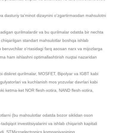
 dasturiy ta'minot dizaynini o'zgartirmasdan mahsulotni
adigan qurilmalardir va bu qurilmalar odatda bir nechta
 chiqarilgan standart mahsulotlar boshqa ishlab
b beruvchilar o'rtasidagi farq asosan narx va mijozlarga
ilma ham ishlashni optimallashtirish nuqtai nazaridan
 kabi diskret qurilmalar, MOSFET, Bipolyar va IGBT kabi
egulyatorlari va kuchlanish mos yozuvlar davrlari kabi
yoki ketma-ket NOR flesh-xotira, NAND flesh-xotira,
tlarni (bu mahsulotlar odatda bozor siklidan oson
dqiqot investitsiyalarini va ishlab chiqarish kapitali
ishdi. STMicroelectronics kompaniyasining