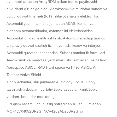
avtomobillar uchun ArrayRDM silikon fotokoʻpaytiruvchi
quvurlarni oʻz ichiga oladi. Aerokosmik va mudofaa sanoat va
bulutli quvvat Interneti (IoT) Tibbiyot shaxsiy elektronika
.
Avtomobil yechimlari, shu jumladan ADAS, Koʻrish va
avtonom avtomashinalar, avtomobilni elektrlashtirish
Avtomobil ichidagi elektrlashtirish, Avtomobil ichidagi tarmoq
anʼanaviy quvvat uzatish tizimi, yoritish, kuzov va interyer,
Avtomobil quvvatini boshqarish, Subaru hamkorlik formulasi.
Aerokosmik va mudofaa yechimlari, shu jumladan RAD Hard
Aerospace ASICs, RAD Hard space va HI-rel ASICs, Anti-
Tamper Active Shield.
Tibbiy echimlar, shu jumladan Audiology Focus, Tibbiy
tasvirlash asboblari, portativ tibbiy asboblar, klinik tibbiy
yordam, bemorlar monitoringi.
ON qism raqami uchun issiq sotiladigan IC, shu jumladan
MC74LVX4052DR2G, NCV4269AD250R2G va