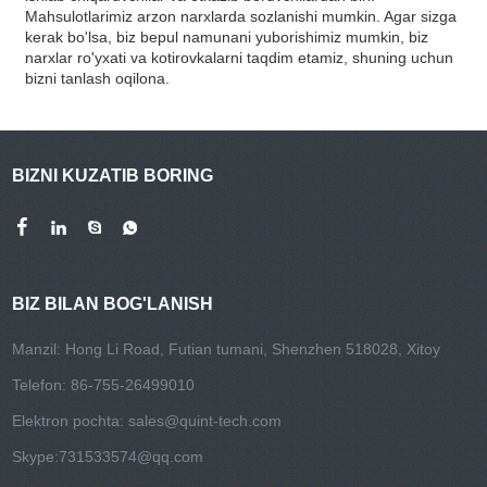
Mahsulotlarimiz arzon narxlarda sozlanishi mumkin. Agar sizga
kerak bo'lsa, biz bepul namunani yuborishimiz mumkin, biz
narxlar ro'yxati va kotirovkalarni taqdim etamiz, shuning uchun
bizni tanlash oqilona.
BIZNI KUZATIB BORING
BIZ BILAN BOG'LANISH
Manzil: Hong Li Road, Futian tumani, Shenzhen 518028, Xitoy
Telefon: 86-755-26499010
Elektron pochta:
sales@quint-tech.com
Skype:
731533574@qq.com