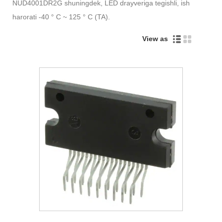
NUD4001DR2G shuningdek, LED drayveriga tegishli, ish
harorati -40 ° C ~ 125 ° C (TA).
View as