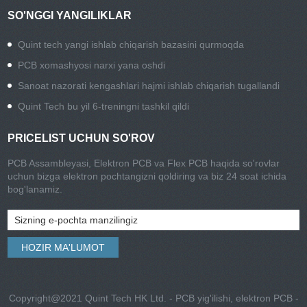
SO'NGGI YANGILIKLAR
Quint tech yangi ishlab chiqarish bazasini qurmoqda
PCB xomashyosi narxi yana oshdi
Sanoat nazorati kengashlari hajmi ishlab chiqarish tugallandi
Quint Tech bu yil 6-treningni tashkil qildi
PRICELIST UCHUN SO'ROV
PCB Assambleyasi, Elektron PCB va Flex PCB haqida so'rovlar
uchun bizga elektron pochtangizni qoldiring va biz 24 soat ichida
bog'lanamiz.
Copyright@2021 Quint Tech HK Ltd. - PCB yig'ilishi, elektron PCB -