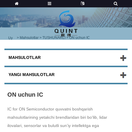
>
Mahsulotlar
>
TUSHUNARLI
> ON uchun IC
Uy
MAHSULOTLAR
YANGI MAHSULOTLAR
ON uchun IC
IC for ON Semiconductor quvvatni boshqarish
mahsulotlarining yetakchi brendlaridan biri boʻlib, lidar
ilovalari, sensorlar va bulutli sunʼiy intellektga ega