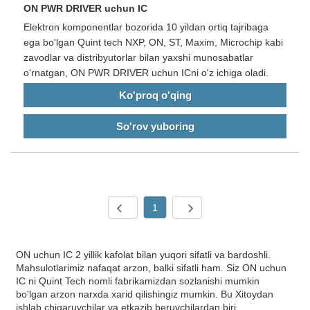
ON PWR DRIVER uchun IC
Elektron komponentlar bozorida 10 yildan ortiq tajribaga
ega bo'lgan Quint tech NXP, ON, ST, Maxim, Microchip kabi
zavodlar va distribyutorlar bilan yaxshi munosabatlar
o'rnatgan, ON PWR DRIVER uchun ICni o'z ichiga oladi.
Ko'proq o'qing
So'rov yuboring
1
ON uchun IC 2 yillik kafolat bilan yuqori sifatli va bardoshli.
Mahsulotlarimiz nafaqat arzon, balki sifatli ham. Siz ON uchun
IC ni Quint Tech nomli fabrikamizdan sozlanishi mumkin
bo'lgan arzon narxda xarid qilishingiz mumkin. Bu Xitoydan
ishlab chiqaruvchilar va etkazib beruvchilardan biri.