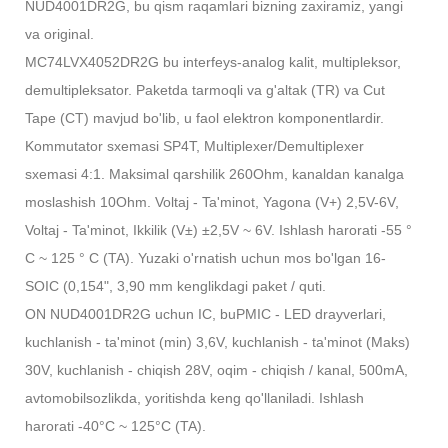
NUD4001DR2G, bu qism raqamlari bizning zaxiramiz, yangi
va original.
MC74LVX4052DR2G bu interfeys-analog kalit, multipleksor,
demultipleksator. Paketda tarmoqli va g'altak (TR) va Cut
Tape (CT) mavjud bo'lib, u faol elektron komponentlardir.
Kommutator sxemasi SP4T, Multiplexer/Demultiplexer
sxemasi 4:1. Maksimal qarshilik 260Ohm, kanaldan kanalga
moslashish 10Ohm. Voltaj - Ta'minot, Yagona (V+) 2,5V-6V,
Voltaj - Ta'minot, Ikkilik (V±) ±2,5V ~ 6V. Ishlash harorati -55 °
C ~ 125 ° C (TA). Yuzaki o'rnatish uchun mos bo'lgan 16-
SOIC (0,154", 3,90 mm kenglikdagi paket / quti.
ON NUD4001DR2G uchun IC, bu
PMIC - LED drayverlari,
kuchlanish - ta'minot (min) 3,6V, kuchlanish - ta'minot (Maks)
30V, kuchlanish - chiqish 28V, oqim - chiqish / kanal, 500mA,
avtomobilsozlikda, yoritishda keng qo'llaniladi. Ishlash
harorati -40°C ~ 125°C (TA).