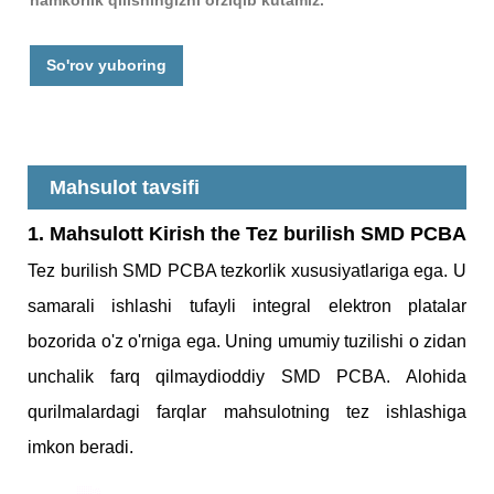
hamkorlik qilishingizni orziqib kutamiz.
So'rov yuboring
Mahsulot tavsifi
1. Mahsulot
t Kirish th
e Tez burilish SMD PCBA
Tez burilish SMD PCBA tezkorlik xususiyatlariga ega. U
samarali ishlashi tufayli integral elektron platalar
bozorida o'z o'rniga ega. Uning umumiy tuzilishi o zidan
unchalik farq qilmaydi
oddiy SMD PCBA. Alohida
qurilmalardagi farqlar mahsulotning tez ishlashiga
imkon beradi.