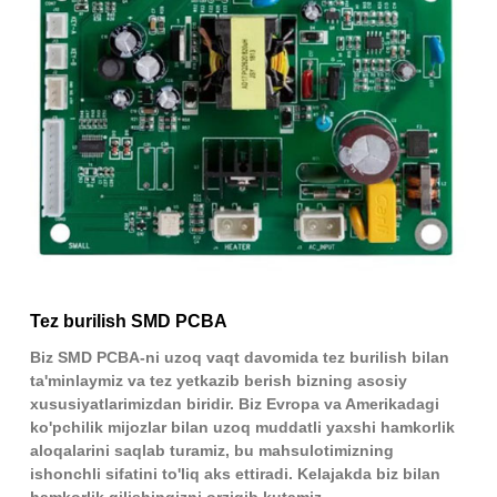
Tez burilish SMD PCBA
Biz SMD PCBA-ni uzoq vaqt davomida tez burilish bilan
ta'minlaymiz va tez yetkazib berish bizning asosiy
xususiyatlarimizdan biridir. Biz Evropa va Amerikadagi
ko'pchilik mijozlar bilan uzoq muddatli yaxshi hamkorlik
aloqalarini saqlab turamiz, bu mahsulotimizning
ishonchli sifatini to'liq aks ettiradi. Kelajakda biz bilan