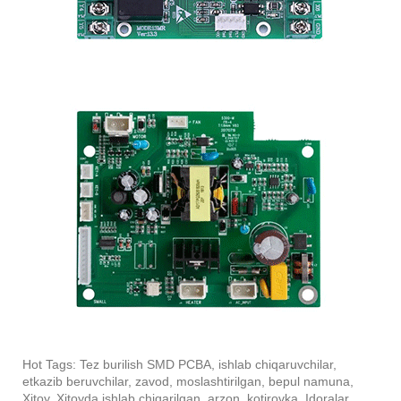
Hot Tags: Tez burilish SMD PCBA, ishlab chiqaruvchilar,
etkazib beruvchilar, zavod, moslashtirilgan, bepul namuna,
Xitoy, Xitoyda ishlab chiqarilgan, arzon, kotirovka, Idoralar,