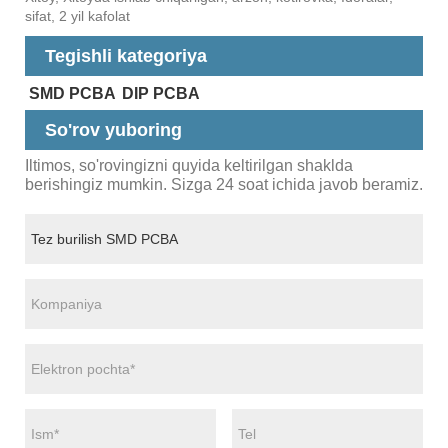
sifat, 2 yil kafolat
Tegishli kategoriya
SMD PCBA
DIP PCBA
So'rov yuboring
Iltimos, so'rovingizni quyida keltirilgan shaklda
berishingiz mumkin. Sizga 24 soat ichida javob beramiz.