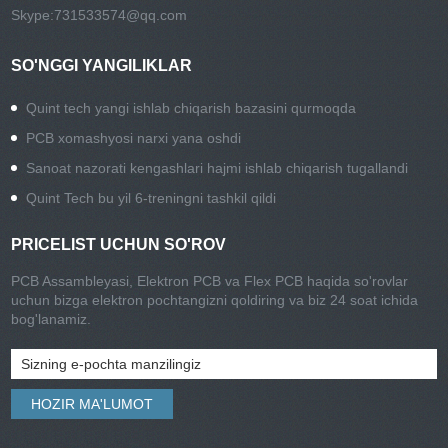
Skype:
731533574@qq.com
SO'NGGI YANGILIKLAR
Quint tech yangi ishlab chiqarish bazasini qurmoqda
PCB xomashyosi narxi yana oshdi
Sanoat nazorati kengashlari hajmi ishlab chiqarish tugallandi
Quint Tech bu yil 6-treningni tashkil qildi
PRICELIST UCHUN SO'ROV
PCB Assambleyasi, Elektron PCB va Flex PCB haqida so'rovlar
uchun bizga elektron pochtangizni qoldiring va biz 24 soat ichida
bog'lanamiz.