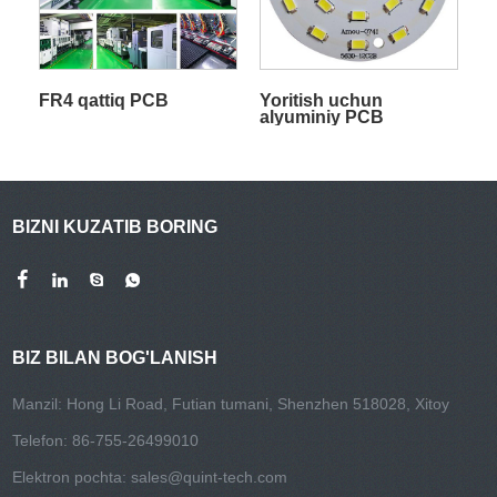
FR4 qattiq PCB
Yoritish uchun
alyuminiy PCB
BIZNI KUZATIB BORING
BIZ BILAN BOG'LANISH
Manzil: Hong Li Road, Futian tumani, Shenzhen 518028, Xitoy
Telefon: 86-755-26499010
Elektron pochta:
sales@quint-tech.com