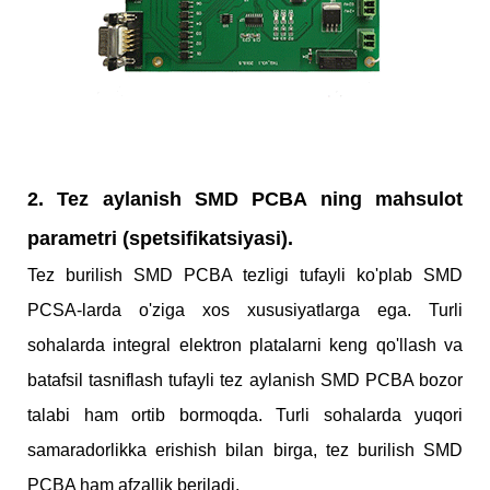
2. Tez aylanish SMD PCBA ning mahsulot
parametri (spetsifikatsiyasi).
Tez burilish SMD PCBA tezligi tufayli ko'plab SMD
PCSA-larda o'ziga xos xususiyatlarga ega. Turli
sohalarda integral elektron platalarni keng qo'llash va
batafsil tasniflash tufayli tez aylanish SMD PCBA bozor
talabi ham ortib bormoqda. Turli sohalarda yuqori
samaradorlikka erishish bilan birga, tez burilish SMD
PCBA ham afzallik beriladi.